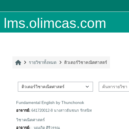
ข้ามไปที่เนื้อหาหลัก
lms.olimcas.com
Home
รายวิชาทั้งหมด
ติวเตอร์วิชาคณิตศาสตร์
ประเภทของรายวิชา
Fundamental English by Thunchonok
อาจารย์:
641720012-8 นางสาวธันชนก รักสนิท
วิชาคณิตศาสตร์
อาจารย์:
: บุญเกิด ศิริวรรณ